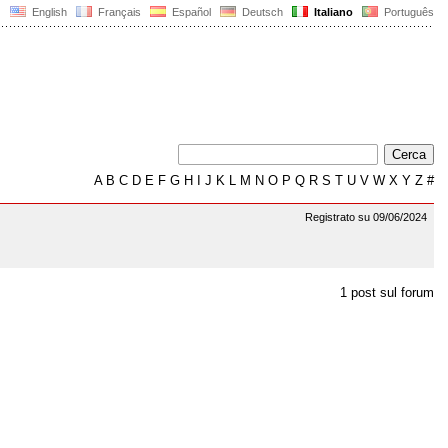
English
Français
Español
Deutsch
Italiano
Português
A
B
C
D
E
F
G
H
I
J
K
L
M
N
O
P
Q
R
S
T
U
V
W
X
Y
Z
#
Registrato su 09/06/2024
1 post sul forum