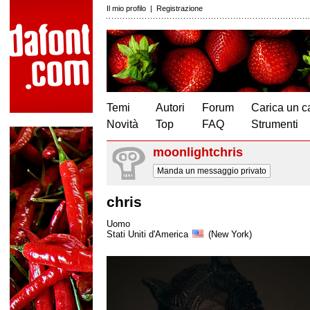
Il mio profilo
|
Registrazione
Temi
Autori
Forum
Carica un c
Novità
Top
FAQ
Strumenti
moonlightchris
Manda un messaggio privato
chris
Uomo
Stati Uniti d'America
(New York)