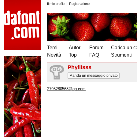
Il mio profilo
|
Registrazione
Temi
Autori
Forum
Carica un c
Novità
Top
FAQ
Strumenti
Phyllisss
Manda un messaggio privato
2795280568@qq.com