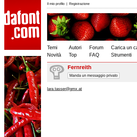
Il mio profilo
|
Registrazione
Temi
Autori
Forum
Carica un c
Novità
Top
FAQ
Strumenti
Fernreith
Manda un messaggio privato
lara.tasser@gmx.at