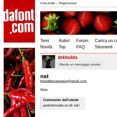
Il mio profilo
|
Registrazione
Temi
Autori
Forum
Carica un c
Novità
Top
FAQ
Strumenti
drkholds
Manda un messaggio privato
nat
theriddlerspenguin@gmail.com
Alien
Commento dell'utente
pedrettimedia on tik tok!