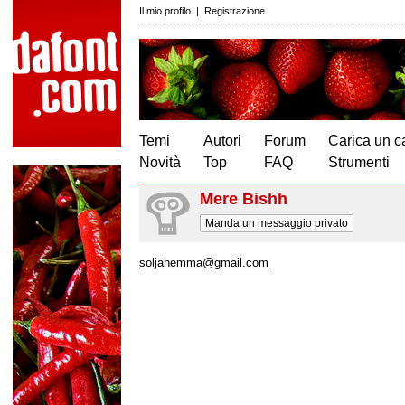
Il mio profilo
|
Registrazione
Temi
Autori
Forum
Carica un c
Novità
Top
FAQ
Strumenti
Mere Bishh
Manda un messaggio privato
soljahemma@gmail.com