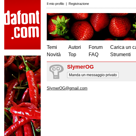
Il mio profilo
|
Registrazione
Temi
Autori
Forum
Carica un c
Novità
Top
FAQ
Strumenti
SlymerOG
Manda un messaggio privato
SlymerOG@gmail.com