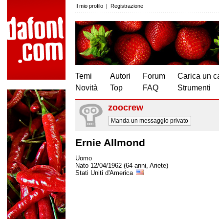
Il mio profilo
|
Registrazione
Temi
Autori
Forum
Carica un c
Novità
Top
FAQ
Strumenti
zoocrew
Manda un messaggio privato
Ernie Allmond
Uomo
Nato 12/04/1962 (64 anni, Ariete)
Stati Uniti d'America