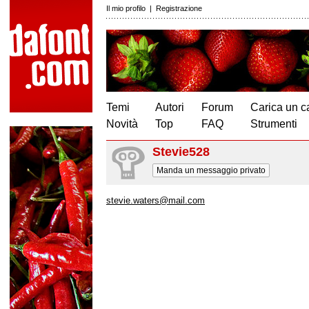
Il mio profilo
|
Registrazione
Temi
Autori
Forum
Carica un c
Novità
Top
FAQ
Strumenti
Stevie528
Manda un messaggio privato
stevie.waters@mail.com