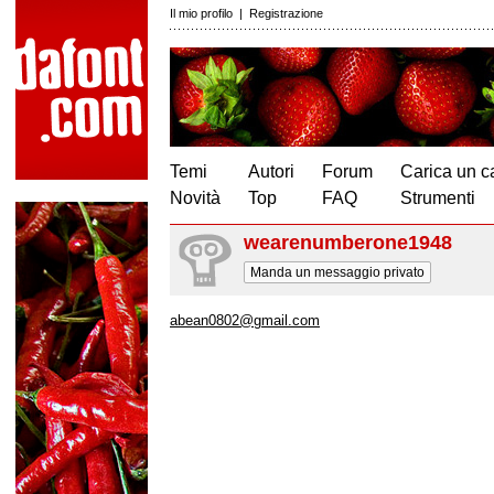
Il mio profilo
|
Registrazione
Temi
Autori
Forum
Carica un c
Novità
Top
FAQ
Strumenti
wearenumberone1948
Manda un messaggio privato
abean0802@gmail.com