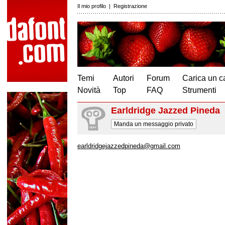
Il mio profilo
|
Registrazione
Temi
Autori
Forum
Carica un c
Novità
Top
FAQ
Strumenti
Earldridge Jazzed Pineda
Manda un messaggio privato
earldridgejazzedpineda@gmail.com