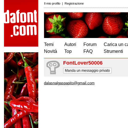
Il mio profilo
|
Registrazione
Temi
Autori
Forum
Carica un c
Novità
Top
FAQ
Strumenti
FontLover50006
Manda un messaggio privato
dalasnalgaspapito@gmail.com