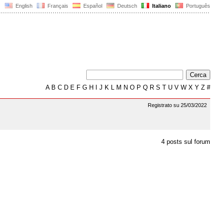
English
Français
Español
Deutsch
Italiano
Português
A
B
C
D
E
F
G
H
I
J
K
L
M
N
O
P
Q
R
S
T
U
V
W
X
Y
Z
#
Registrato su 25/03/2022
4 posts sul forum