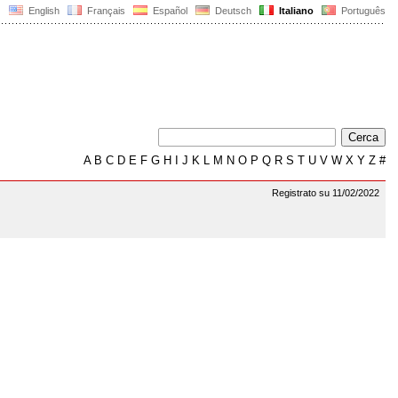
English
Français
Español
Deutsch
Italiano
Português
A
B
C
D
E
F
G
H
I
J
K
L
M
N
O
P
Q
R
S
T
U
V
W
X
Y
Z
#
Registrato su 11/02/2022