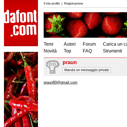
Il mio profilo
|
Registrazione
Temi
Autori
Forum
Carica un c
Novità
Top
FAQ
Strumenti
praun
Manda un messaggio privato
praun80@gmail.com