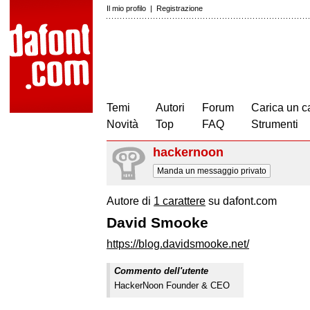
Il mio profilo
|
Registrazione
Temi
Autori
Forum
Carica un c
Novità
Top
FAQ
Strumenti
hackernoon
Manda un messaggio privato
Autore di
1 carattere
su dafont.com
David Smooke
https://blog.davidsmooke.net/
Commento dell'utente
HackerNoon Founder & CEO