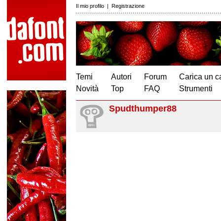
Il mio profilo
|
Registrazione
Temi
Autori
Forum
Carica un c
Novità
Top
FAQ
Strumenti
Spudthumper88