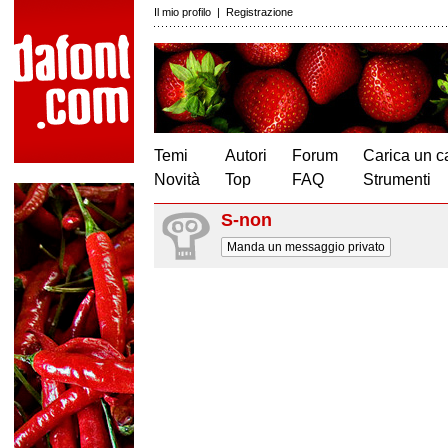
Il mio profilo
|
Registrazione
Temi
Autori
Forum
Carica un c
Novità
Top
FAQ
Strumenti
S-non
Manda un messaggio privato