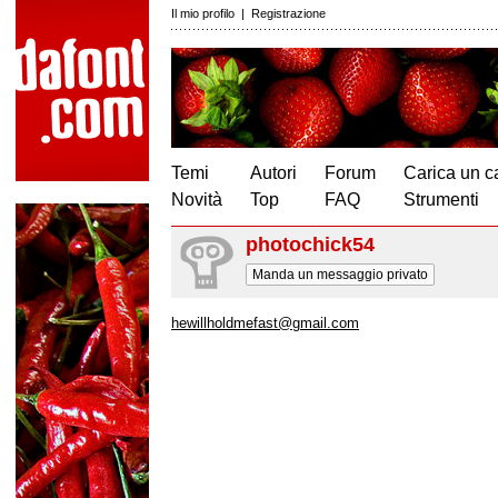
Il mio profilo
|
Registrazione
Temi
Autori
Forum
Carica un c
Novità
Top
FAQ
Strumenti
photochick54
Manda un messaggio privato
hewillholdmefast@gmail.com