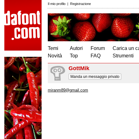
Il mio profilo
|
Registrazione
Temi
Autori
Forum
Carica un c
Novità
Top
FAQ
Strumenti
GottMik
Manda un messaggio privato
miranm89@gmail.com