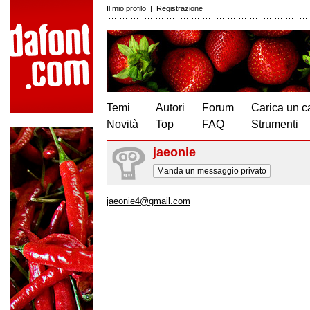
Il mio profilo
|
Registrazione
Temi
Autori
Forum
Carica un c
Novità
Top
FAQ
Strumenti
jaeonie
Manda un messaggio privato
jaeonie4@gmail.com