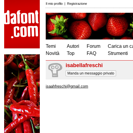
Il mio profilo
|
Registrazione
Temi
Autori
Forum
Carica un c
Novità
Top
FAQ
Strumenti
isabellafreschi
Manda un messaggio privato
isaahfreschi@gmail.com