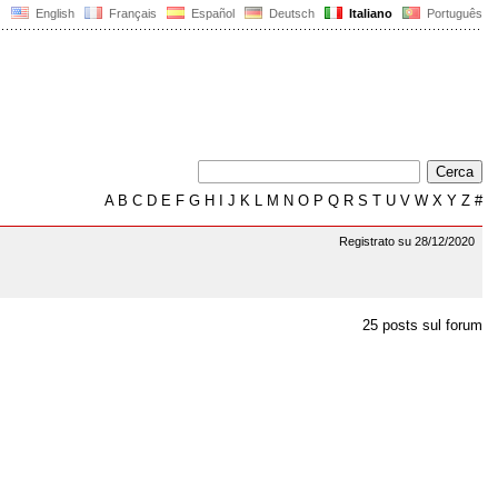
English
Français
Español
Deutsch
Italiano
Português
A
B
C
D
E
F
G
H
I
J
K
L
M
N
O
P
Q
R
S
T
U
V
W
X
Y
Z
#
Registrato su 28/12/2020
25 posts sul forum