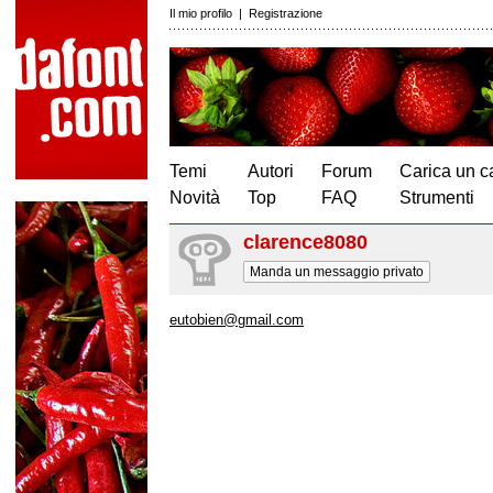
Il mio profilo
|
Registrazione
Temi
Autori
Forum
Carica un c
Novità
Top
FAQ
Strumenti
clarence8080
Manda un messaggio privato
eutobien@gmail.com