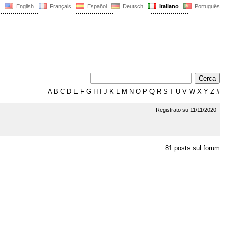
English
Français
Español
Deutsch
Italiano
Português
A
B
C
D
E
F
G
H
I
J
K
L
M
N
O
P
Q
R
S
T
U
V
W
X
Y
Z
#
Registrato su 11/11/2020
81 posts sul forum