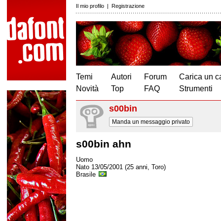
Il mio profilo
|
Registrazione
Temi
Autori
Forum
Carica un c
Novità
Top
FAQ
Strumenti
s00bin
Manda un messaggio privato
s00bin ahn
Uomo
Nato 13/05/2001 (25 anni, Toro)
Brasile