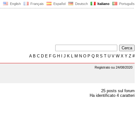
English
Français
Español
Deutsch
Italiano
Português
A
B
C
D
E
F
G
H
I
J
K
L
M
N
O
P
Q
R
S
T
U
V
W
X
Y
Z
#
Registrato su 24/08/2020
25 posts sul forum
Ha identificato 4 caratteri