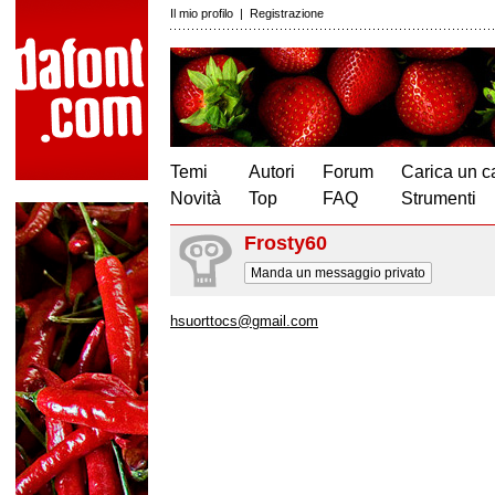
Il mio profilo
|
Registrazione
Temi
Autori
Forum
Carica un c
Novità
Top
FAQ
Strumenti
Frosty60
Manda un messaggio privato
hsuorttocs@gmail.com