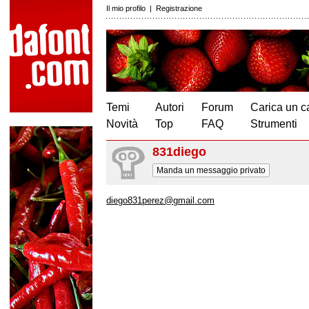
Il mio profilo
|
Registrazione
Temi
Autori
Forum
Carica un c
Novità
Top
FAQ
Strumenti
831diego
Manda un messaggio privato
diego831perez@gmail.com