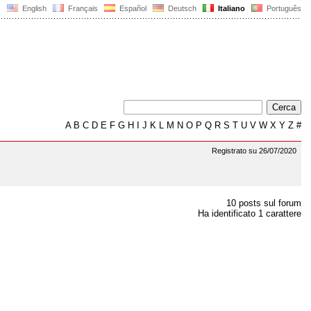
English
Français
Español
Deutsch
Italiano
Português
A
B
C
D
E
F
G
H
I
J
K
L
M
N
O
P
Q
R
S
T
U
V
W
X
Y
Z
#
Registrato su 26/07/2020
10 posts sul forum
Ha identificato 1 carattere