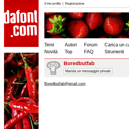
Il mio profilo
|
Registrazione
Temi
Autori
Forum
Carica un c
Novità
Top
FAQ
Strumenti
Boredbutfab
Manda un messaggio privato
Boredbutfab@gmail.com