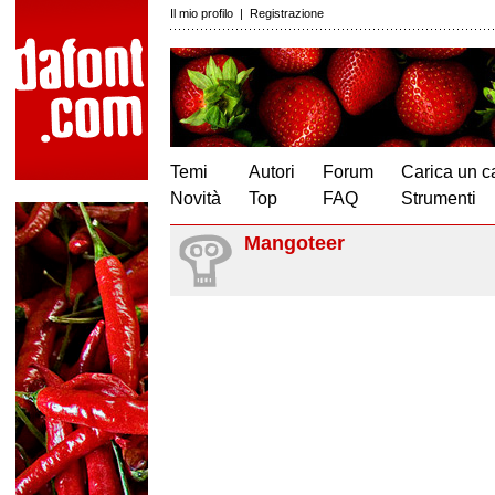
Il mio profilo
|
Registrazione
Temi
Autori
Forum
Carica un c
Novità
Top
FAQ
Strumenti
Mangoteer