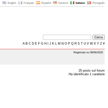
English
Français
Español
Deutsch
Italiano
Português
A
B
C
D
E
F
G
H
I
J
K
L
M
N
O
P
Q
R
S
T
U
V
W
X
Y
Z
#
Registrato su 08/06/2020
25 posts sul forum
Ha identificato 1 carattere