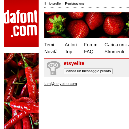
Il mio profilo
|
Registrazione
Temi
Autori
Forum
Carica un c
Novità
Top
FAQ
Strumenti
etsyelite
Manda un messaggio privato
tara@etsyelite.com