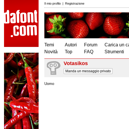
Il mio profilo
|
Registrazione
Temi
Autori
Forum
Carica un c
Novità
Top
FAQ
Strumenti
Votasikos
Manda un messaggio privato
Uomo