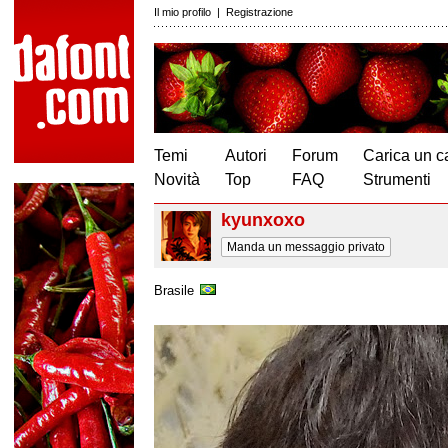
Il mio profilo
|
Registrazione
Temi
Autori
Forum
Carica un c
Novità
Top
FAQ
Strumenti
kyunxoxo
Manda un messaggio privato
Brasile