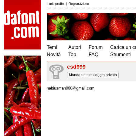
Il mio profilo
|
Registrazione
Temi
Autori
Forum
Carica un c
Novità
Top
FAQ
Strumenti
csd999
Manda un messaggio privato
nabiusman000@gmail.com