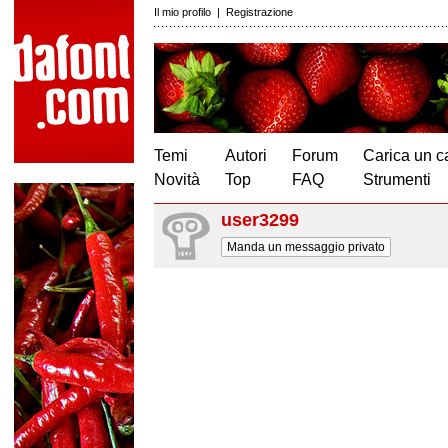
Il mio profilo
|
Registrazione
Temi
Autori
Forum
Carica un c
Novità
Top
FAQ
Strumenti
user3299
Manda un messaggio privato