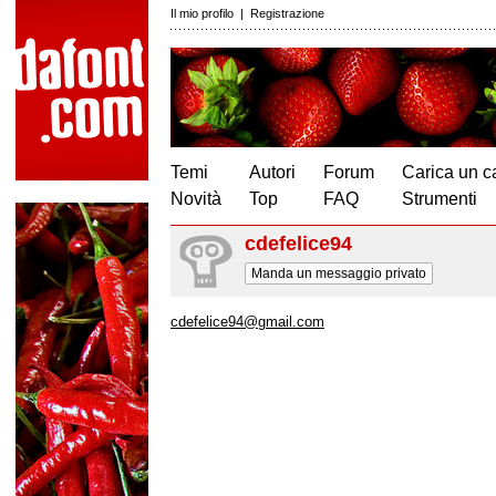
Il mio profilo
|
Registrazione
Temi
Autori
Forum
Carica un c
Novità
Top
FAQ
Strumenti
cdefelice94
Manda un messaggio privato
cdefelice94@gmail.com