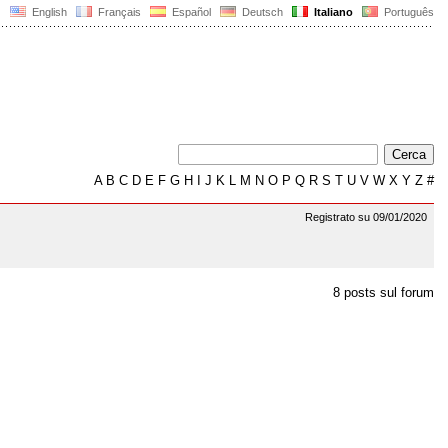
English
Français
Español
Deutsch
Italiano
Português
A
B
C
D
E
F
G
H
I
J
K
L
M
N
O
P
Q
R
S
T
U
V
W
X
Y
Z
#
Registrato su 09/01/2020
8 posts sul forum