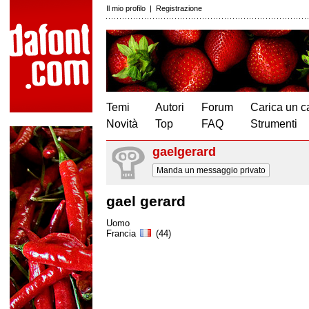
Il mio profilo
|
Registrazione
Temi
Autori
Forum
Carica un c
Novità
Top
FAQ
Strumenti
gaelgerard
Manda un messaggio privato
gael gerard
Uomo
Francia
(44)