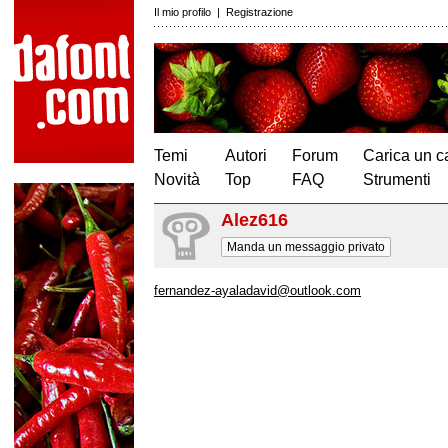
Il mio profilo
|
Registrazione
Temi
Autori
Forum
Carica un c
Novità
Top
FAQ
Strumenti
Alez616
Manda un messaggio privato
fernandez-ayaladavid@outlook.com