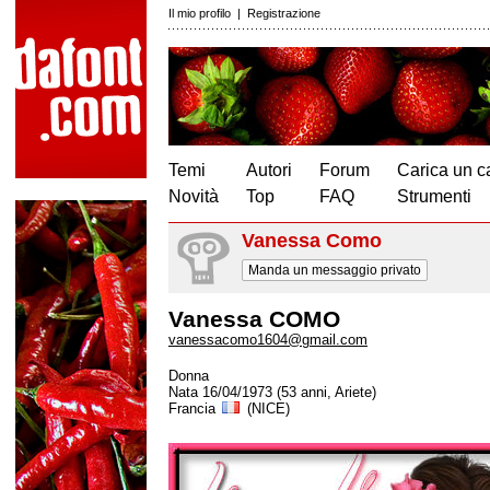
Il mio profilo
|
Registrazione
Temi
Autori
Forum
Carica un c
Novità
Top
FAQ
Strumenti
Vanessa Como
Manda un messaggio privato
Vanessa COMO
vanessacomo1604@gmail.com
Donna
Nata 16/04/1973 (53 anni, Ariete)
Francia
(NICE)