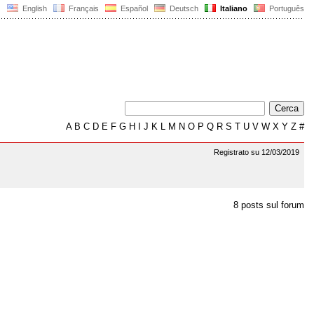
English
Français
Español
Deutsch
Italiano
Português
A
B
C
D
E
F
G
H
I
J
K
L
M
N
O
P
Q
R
S
T
U
V
W
X
Y
Z
#
Registrato su 12/03/2019
8 posts sul forum