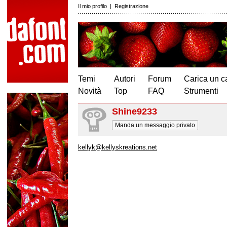
Il mio profilo
|
Registrazione
Temi
Autori
Forum
Carica un c
Novità
Top
FAQ
Strumenti
Shine9233
Manda un messaggio privato
kellyk@kellyskreations.net