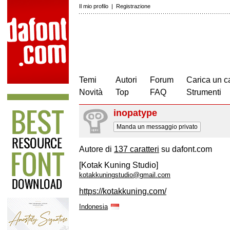
Il mio profilo
|
Registrazione
Temi
Autori
Forum
Carica un c
Novità
Top
FAQ
Strumenti
inopatype
Manda un messaggio privato
Autore di
137 caratteri
su dafont.com
[Kotak Kuning Studio]
kotakkuningstudio@gmail.com
https://kotakkuning.com/
Indonesia