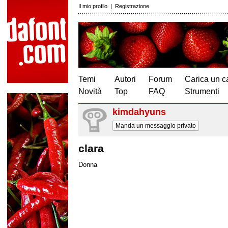
Il mio profilo
|
Registrazione
Temi
Autori
Forum
Carica un c
Novità
Top
FAQ
Strumenti
kimdahyuns
Manda un messaggio privato
clara
Donna