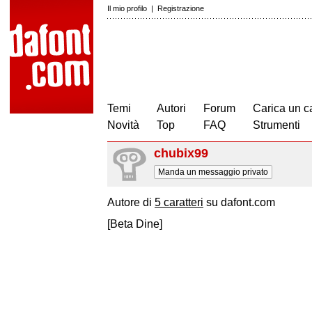
Il mio profilo
|
Registrazione
Temi
Autori
Forum
Carica un c
Novità
Top
FAQ
Strumenti
chubix99
Manda un messaggio privato
Autore di
5 caratteri
su dafont.com
[Beta Dine]