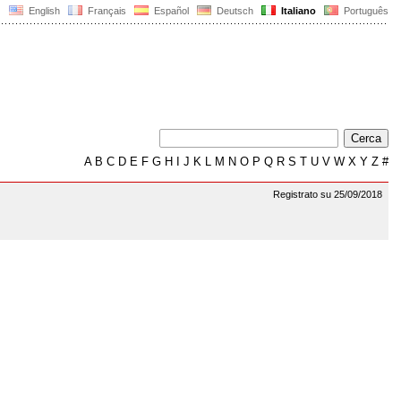
English
Français
Español
Deutsch
Italiano
Português
A
B
C
D
E
F
G
H
I
J
K
L
M
N
O
P
Q
R
S
T
U
V
W
X
Y
Z
#
Registrato su 25/09/2018