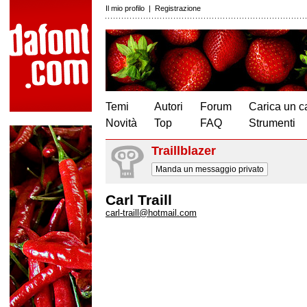
Il mio profilo
|
Registrazione
Temi
Autori
Forum
Carica un c
Novità
Top
FAQ
Strumenti
Traillblazer
Manda un messaggio privato
Carl Traill
carl-traill@hotmail.com