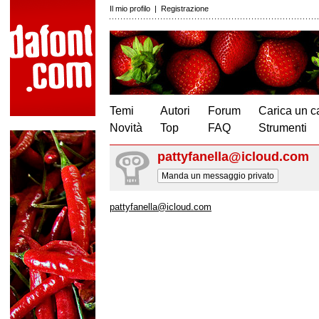
Il mio profilo
|
Registrazione
Temi
Autori
Forum
Carica un c
Novità
Top
FAQ
Strumenti
pattyfanella@icloud.com
Manda un messaggio privato
pattyfanella@icloud.com