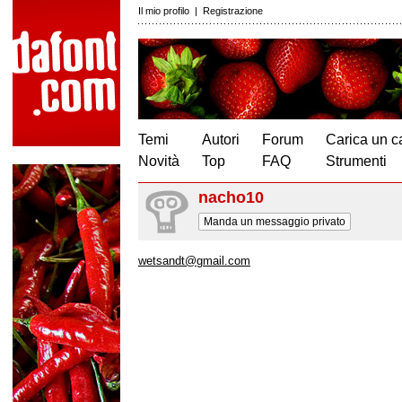
Il mio profilo
|
Registrazione
Temi
Autori
Forum
Carica un c
Novità
Top
FAQ
Strumenti
nacho10
Manda un messaggio privato
wetsandt@gmail.com