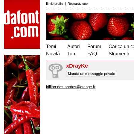
Il mio profilo
|
Registrazione
Temi
Autori
Forum
Carica un c
Novità
Top
FAQ
Strumenti
xDrayKe
Manda un messaggio privato
killian.dos-santos@orange.fr