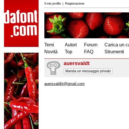
Il mio profilo
|
Registrazione
Temi
Autori
Forum
Carica un c
Novità
Top
FAQ
Strumenti
auersvaldt
Manda un messaggio privato
auersvaldtjr@gmail.com