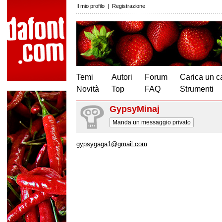
Il mio profilo
|
Registrazione
Temi
Autori
Forum
Carica un c
Novità
Top
FAQ
Strumenti
GypsyMinaj
Manda un messaggio privato
gypsygaga1@gmail.com