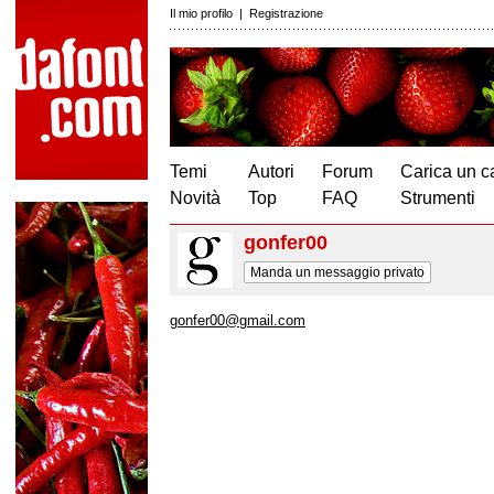
Il mio profilo
|
Registrazione
Temi
Autori
Forum
Carica un c
Novità
Top
FAQ
Strumenti
gonfer00
Manda un messaggio privato
gonfer00@gmail.com