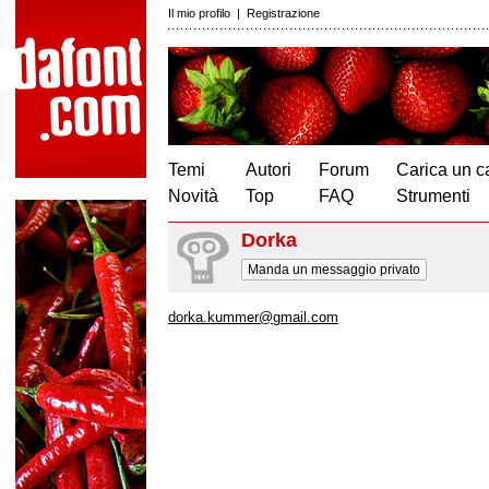
Il mio profilo
|
Registrazione
Temi
Autori
Forum
Carica un c
Novità
Top
FAQ
Strumenti
Dorka
Manda un messaggio privato
dorka.kummer@gmail.com