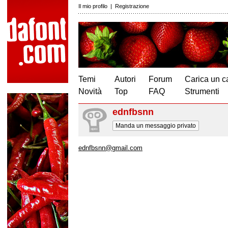
Il mio profilo
|
Registrazione
Temi
Autori
Forum
Carica un c
Novità
Top
FAQ
Strumenti
ednfbsnn
Manda un messaggio privato
ednfbsnn@gmail.com