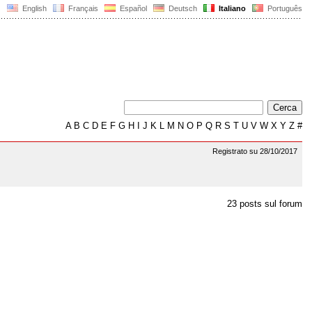
English
Français
Español
Deutsch
Italiano
Português
A
B
C
D
E
F
G
H
I
J
K
L
M
N
O
P
Q
R
S
T
U
V
W
X
Y
Z
#
Registrato su 28/10/2017
23 posts sul forum