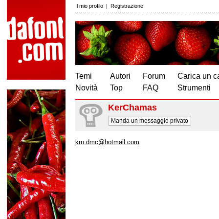
Il mio profilo
|
Registrazione
Temi
Autori
Forum
Carica un c
Novità
Top
FAQ
Strumenti
KerChamas
Manda un messaggio privato
krn.dmc@hotmail.com