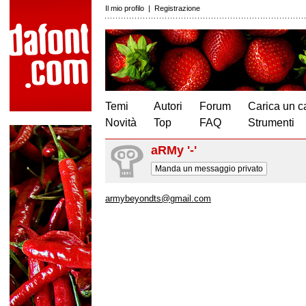
Il mio profilo
|
Registrazione
Temi
Autori
Forum
Carica un c
Novità
Top
FAQ
Strumenti
aRMy '-'
Manda un messaggio privato
armybeyondts@gmail.com