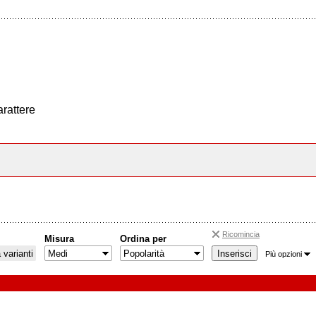
arattere
Ricomincia
Misura
Ordina per
varianti
Più opzioni