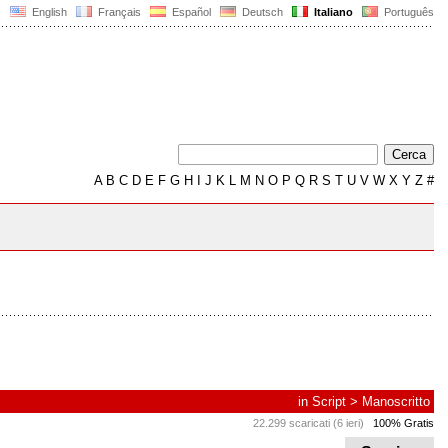
English
Français
Español
Deutsch
Italiano
Português
A
B
C
D
E
F
G
H
I
J
K
L
M
N
O
P
Q
R
S
T
U
V
W
X
Y
Z
#
in
Script
>
Manoscritto
22.299 scaricati (6 ieri)
100% Gratis