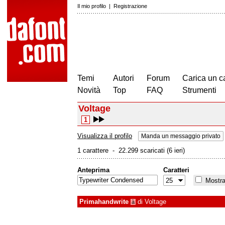
Il mio profilo
|
Registrazione
Temi
Autori
Forum
Carica un c
Novità
Top
FAQ
Strumenti
Voltage
1
Visualizza il profilo
Manda un messaggio privato
1 carattere - 22.299 scaricati (6 ieri)
Anteprima
Caratteri
Mostra 
Primahandwrite
di
Voltage
à